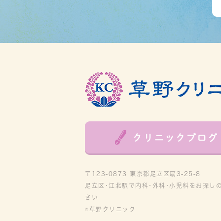
〒123-0873 東京都足立区扇3-25-8
足立区･江北駅で内科･外科･小児科をお探し
さい
©草野クリニック