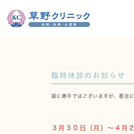
アクセス・診療時間
内科
外科
小児科
当
臨時休診のお知らせ
スタッフ紹介
クリニッ
誠に勝手ではございますが、都合
３月３０日（月）〜４月