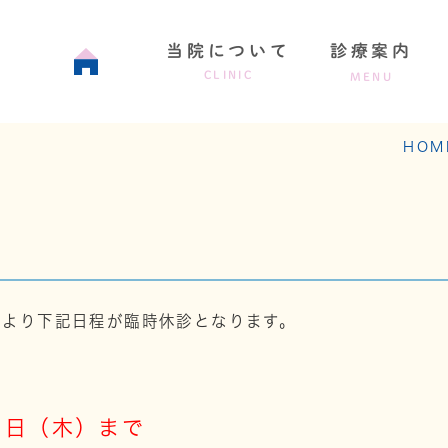
当院について
診療案内
CLINIC
MENU
HOM
院のコンセプト
当院の特徴
院内ツアー[院内
クブログ
により下記日程が臨時休診となります。
２日（木）まで